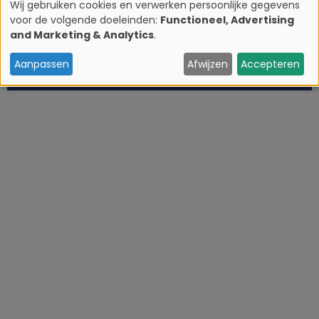
Wij gebruiken cookies en verwerken persoonlijke gegevens
voor de volgende doeleinden:
Functioneel, Advertising
G
and Marketing & Analytics
.
e
Aanpassen
Afwijzen
Accepteren
b
r
u
i
k
v
a