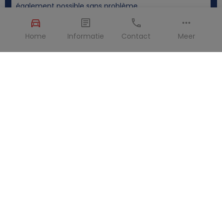
également possible sans problème.
Home
Informatie
Contact
Meer
Carte de crédit >