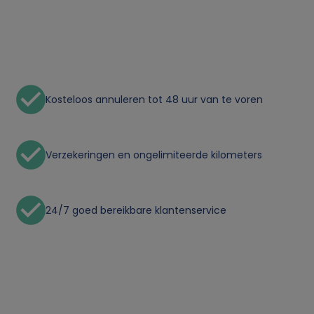
n
p
e
Kosteloos annuleren tot 48 uur van te voren
r
s
Verzekeringen en ongelimiteerde kilometers
o
24/7 goed bereikbare klantenservice
o
n
l