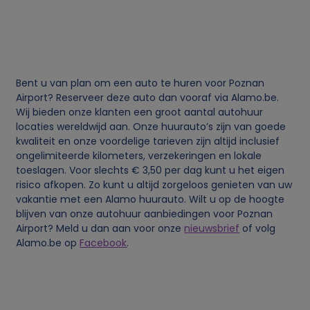
i
j
k
Bent u van plan om een auto te huren voor Poznan
Airport? Reserveer deze auto dan vooraf via Alamo.be.
e
Wij bieden onze klanten een groot aantal autohuur
locaties wereldwijd aan. Onze huurauto’s zijn van goede
g
kwaliteit en onze voordelige tarieven zijn altijd inclusief
ongelimiteerde kilometers, verzekeringen en lokale
e
toeslagen. Voor slechts € 3,50 per dag kunt u het eigen
risico afkopen. Zo kunt u altijd zorgeloos genieten van uw
g
vakantie met een Alamo huurauto. Wilt u op de hoogte
blijven van onze autohuur aanbiedingen voor Poznan
Airport? Meld u dan aan voor onze
nieuwsbrief
of volg
e
Alamo.be op
Facebook
.
v
e