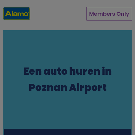
Overslaan
en
Members Only
naar
de
inhoud
gaan
Een auto huren in
Poznan Airport