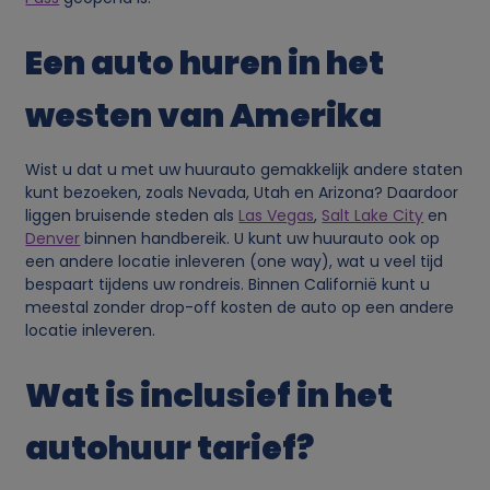
v
Een auto huren in het
e
westen van Amerika
n
s
Wist u dat u met uw huurauto gemakkelijk andere staten
kunt bezoeken, zoals Nevada, Utah en Arizona? Daardoor
e
liggen bruisende steden als
Las Vegas
,
Salt Lake City
en
Denver
binnen handbereik. U kunt uw huurauto ook op
een andere locatie inleveren (one way), wat u veel tijd
n
bespaart tijdens uw rondreis. Binnen Californië kunt u
meestal zonder drop-off kosten de auto op een andere
c
locatie inleveren.
o
Wat is inclusief in het
o
autohuur tarief?
k