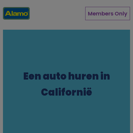
Overslaan
en
Members Only
naar
de
inhoud
gaan
Een auto huren in
Californië