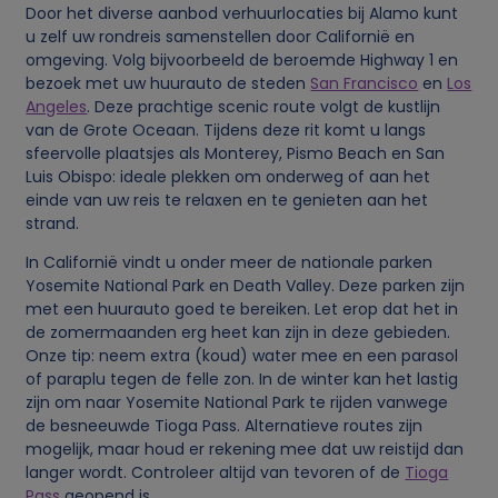
Door het diverse aanbod verhuurlocaties bij Alamo kunt
l
u zelf uw rondreis samenstellen door Californië en
omgeving. Volg bijvoorbeeld de beroemde Highway 1 en
i
bezoek met uw huurauto de steden
San Francisco
en
Los
Angeles
. Deze prachtige scenic route volgt de kustlijn
j
van de Grote Oceaan. Tijdens deze rit komt u langs
sfeervolle plaatsjes als Monterey, Pismo Beach en San
Luis Obispo: ideale plekken om onderweg of aan het
k
einde van uw reis te relaxen en te genieten aan het
strand.
e
In Californië vindt u onder meer de nationale parken
g
Yosemite National Park en Death Valley. Deze parken zijn
met een huurauto goed te bereiken. Let erop dat het in
de zomermaanden erg heet kan zijn in deze gebieden.
e
Onze tip: neem extra (koud) water mee en een parasol
of paraplu tegen de felle zon. In de winter kan het lastig
g
zijn om naar Yosemite National Park te rijden vanwege
de besneeuwde Tioga Pass. Alternatieve routes zijn
e
mogelijk, maar houd er rekening mee dat uw reistijd dan
langer wordt. Controleer altijd van tevoren of de
Tioga
Pass
geopend is.