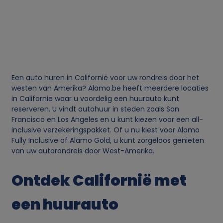
a
n
p
Een auto huren in Californië voor uw rondreis door het
e
westen van Amerika? Alamo.be heeft meerdere locaties
in Californië waar u voordelig een huurauto kunt
reserveren. U vindt autohuur in steden zoals San
r
Francisco en Los Angeles en u kunt kiezen voor een all-
inclusive verzekeringspakket. Of u nu kiest voor Alamo
s
Fully Inclusive of Alamo Gold, u kunt zorgeloos genieten
van uw autorondreis door West-Amerika.
o
Ontdek Californië met
o
een huurauto
n