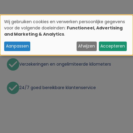
Wij gebruiken cookies en verwerken persoonlijke gegevens
voor de volgende doeleinden:
Functioneel, Advertising
G
and Marketing & Analytics
.
Kosteloos annuleren tot 48 uur van te voren
e
Aanpassen
Afwijzen
Accepteren
b
Verzekeringen en ongelimiteerde kilometers
r
u
24/7 goed bereikbare klantenservice
i
k
v