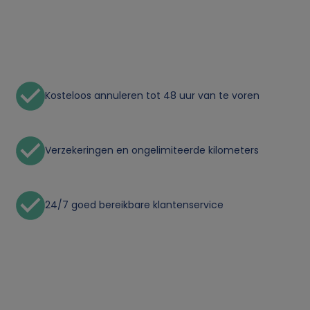
k
v
a
Kosteloos annuleren tot 48 uur van te voren
n
p
Verzekeringen en ongelimiteerde kilometers
e
r
24/7 goed bereikbare klantenservice
s
o