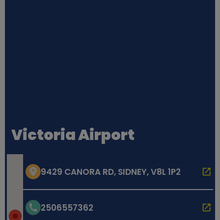
Victoria Airport
9429 CANORA RD, SIDNEY, V8L 1P2
2506557362