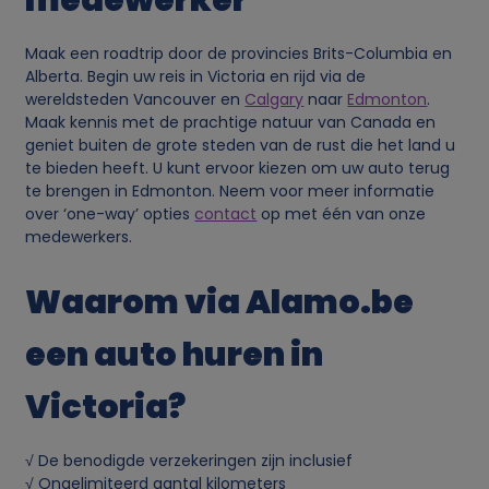
o
Maak een roadtrip door de provincies Brits-Columbia en
k
Alberta. Begin uw reis in Victoria en rijd via de
wereldsteden Vancouver en
Calgary
naar
Edmonton
.
i
Maak kennis met de prachtige natuur van Canada en
geniet buiten de grote steden van de rust die het land u
e
te bieden heeft. U kunt ervoor kiezen om uw auto terug
te brengen in Edmonton. Neem voor meer informatie
over ‘one-way’ opties
contact
op met één van onze
s
medewerkers.
Waarom via Alamo.be
een auto huren in
Victoria?
√ De benodigde verzekeringen zijn inclusief
√ Ongelimiteerd aantal kilometers