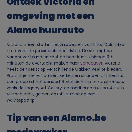
Ontdek Victoria en
e
omgeving met een
v
Alamo huurauto
e
Victoria is een stad in het zuidwesten van Brits-Columbia
n
en tevens de provinciale hoofdstad. De stad ligt op
Vancouver Island en met de boot kunt u binnen 90
minuten de overtocht maken naar
Vancouver
. Victoria
s
heeft de toerist op verschillende vlakken veel te bieden.
Prachtige meren, parken, kerken en stranden zijn slechts
e
een greep uit het aanbod. Bovendien zijn er kunstmusea,
zoals de Legacy Art Gallery, en maritieme musea. Als u in
n
Victoria bent, ga dan absoluut mee op een
walvisspottrip.
c
Tip van een Alamo.be
o
medewerker