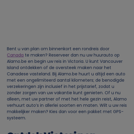
o
n
l
i
Bent u van plan om binnenkort een rondreis door
j
Canada
te maken? Reserveer dan nu uw huurauto op
Alamo.be en begin uw reis in Victoria. U kunt Vancouver
Island ontdekken of de oversteek maken naar het
k
Canadese vasteland. Bij Alamo.be huurt u altijd een auto
met een ongelimiteerd aantal kilometers; de benodigde
e
verzekeringen zijn inclusief in het prijstarief, zodat u
zonder zorgen van uw vakantie kunt genieten. Of u nu
g
alleen, met uw partner of met het hele gezin reist, Alamo
verhuurt auto’s in allerlei soorten en maten. Wilt u uw reis
makkelijker maken? Kies dan voor een pakket met GPS-
e
systeem.
g