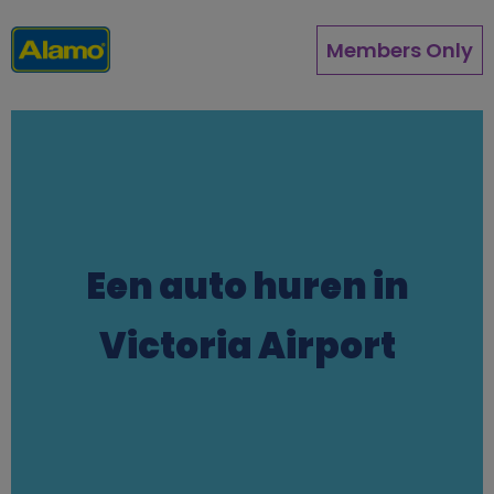
Overslaan
en
Members Only
naar
de
inhoud
gaan
Een auto huren in
Victoria Airport