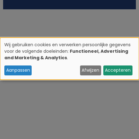
Wij gebruiken cookies en verwerken persoonlijke gegevens
voor de volgende doeleinden:
Functioneel, Advertising
G
and Marketing & Analytics
.
e
Aanpassen
Afwijzen
Accepteren
b
r
u
i